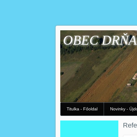
OBEC DRŇA
Titulka - Főoldal
Novinky - Új
Refe