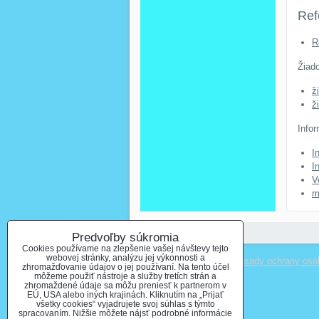
Ref
R
Žiado
ž
ž
Infor
I
I
V
m
Predvoľby súkromia
Cookies používame na zlepšenie vašej návštevy tejto
webovej stránky, analýzu jej výkonnosti a
Predvoľby súkromia
Zásady ochrany oso
zhromažďovanie údajov o jej používaní. Na tento účel
môžeme použiť nástroje a služby tretích strán a
zhromaždené údaje sa môžu preniesť k partnerom v
EÚ, USA alebo iných krajinách. Kliknutím na „Prijať
všetky cookies“ vyjadrujete svoj súhlas s týmto
spracovaním. Nižšie môžete nájsť podrobné informácie