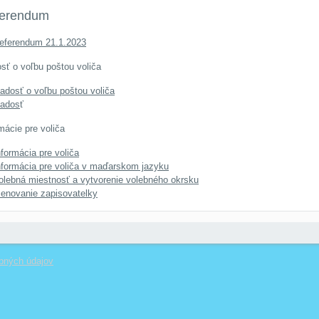
erendum
eferendum 21.1.2023
sť o voľbu poštou voliča
iadosť o voľbu poštou voliča
iados
ť
mácie pre voliča
nformácia pre voliča
nformácia pre voliča v maďarskom jazyku
olebná miestnosť a vytvorenie volebného okrsku
enovanie zapisovatelky
bných údajov