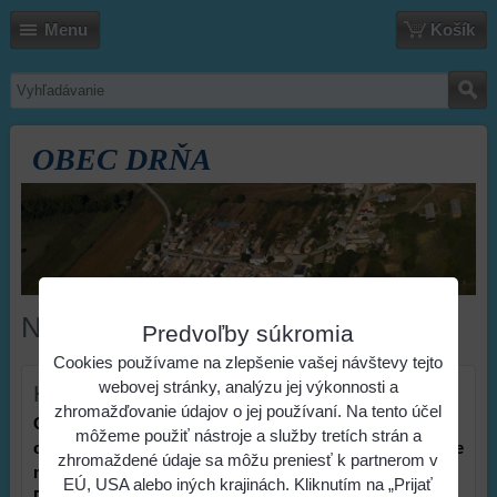
Menu
Košík
OBEC DRŇA
Názov webu
Predvoľby súkromia
Cookies používame na zlepšenie vašej návštevy tejto
webovej stránky, analýzu jej výkonnosti a
Historia
zhromažďovanie údajov o jej používaní. Na tento účel
Obec je doložená v r. 1246, ale vznikla na staršom
môžeme použiť nástroje a služby tretích strán a
osídlení. Pôvodný názov Darna (od r. 1246) sa postupne
zhromaždené údaje sa môžu preniesť k partnerom v
menil na Dranya (1380), Darnia (1431), Darna (1786),
EÚ, USA alebo iných krajinách. Kliknutím na „Prijať
Darňa (1920) až na Drňa (1948; maďarsky Darnya.