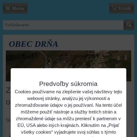
Menu
Košík
OBEC DRŇA
Predvoľby súkromia
Zoznam zmlúv , faktúr a
Cookies používame na zlepšenie vašej návštevy tejto
webovej stránky, analýzu jej výkonnosti a
objednávok
zhromažďovanie údajov o jej používaní. Na tento účel
môžeme použiť nástroje a služby tretích strán a
zhromaždené údaje sa môžu preniesť k partnerom v
Stránkovanie:
EÚ, USA alebo iných krajinách. Kliknutím na „Prijať
všetky cookies“ vyjadrujete svoj súhlas s týmto
Zmluvy