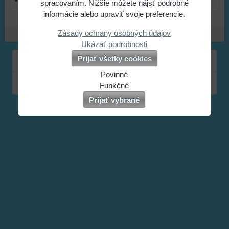
spracovaním. Nižšie môžete nájsť podrobné
informácie alebo upraviť svoje preferencie.
Zásady ochrany osobných údajov
Ukázať podrobnosti
Prijať všetky cookies
Prihlásiť sa
Povinné
Plná verzia stránky
Naša
Funkčné
webová
Môžeme
Prijať vybrané
stránka
ukladať
ukladá
údaje
údaje
na
na
vašom
vašom
zariadení
zariadení
(súbory
(súbory
cookie
cookie
a
a
úložiská
úložiská
prehliadača),
prehliadača)
aby