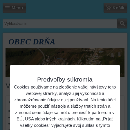
Menu
Košík
OBEC DRŇA
Predvoľby súkromia
VZN - ˇALTALÁNOS RENDELET
Cookies používame na zlepšenie vašej návštevy tejto
webovej stránky, analýzu jej výkonnosti a
zhromažďovanie údajov o jej používaní. Na tento účel
VZN
môžeme použiť nástroje a služby tretích strán a
NÁVRH 2018
zhromaždené údaje sa môžu preniesť k partnerom v
VZN 2018
EÚ, USA alebo iných krajinách. Kliknutím na „Prijať
NÁVRH 2019
všetky cookies“ vyjadrujete svoj súhlas s týmto
VZN 2019